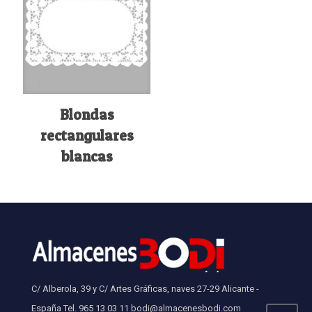
Blondas
rectangulares
blancas
C/ Alberola, 39 y C/ Artes Gráficas, naves 27-29 Alicante -
España Tel. 965 13 03 11 bodi@almacenesbodi.com