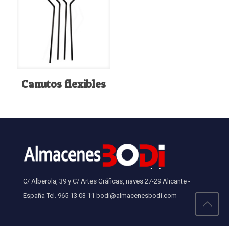
Canutos flexibles
C/ Alberola, 39 y C/ Artes Gráficas, naves 27-29 Alicante -
España Tel. 965 13 03 11 bodi@almacenesbodi.com