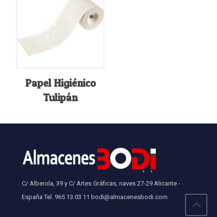
Papel Higiénico
Tulipán
C/ Alberola, 39 y C/ Artes Gráficas, naves 27-29 Alicante -
España Tel. 965 13 03 11 bodi@almacenesbodi.com