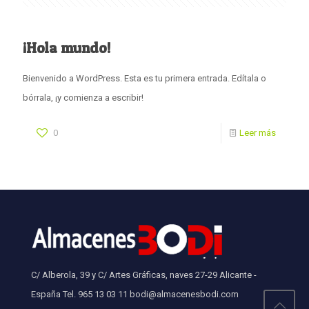
¡Hola mundo!
Bienvenido a WordPress. Esta es tu primera entrada. Edítala o
bórrala, ¡y comienza a escribir!
0
Leer más
C/ Alberola, 39 y C/ Artes Gráficas, naves 27-29 Alicante -
España Tel. 965 13 03 11 bodi@almacenesbodi.com