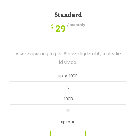
Standard
/ monthly
29
$
Vitae adipiscing turpis. Aenean ligula nibh, molestie
id vivide.
up to 10GB
5
10GB
up to 10