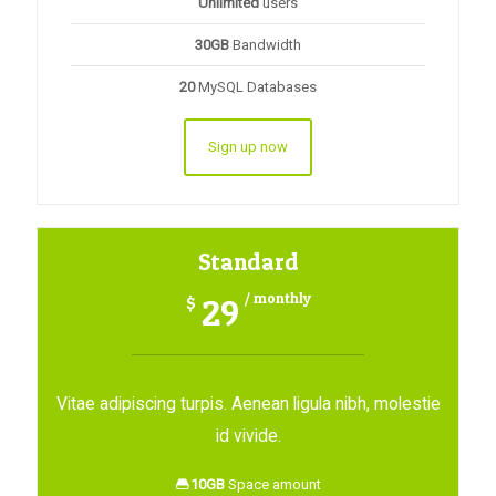
Unlimited
users
30GB
Bandwidth
20
MySQL Databases
Sign up now
Standard
/ monthly
29
$
Vitae adipiscing turpis. Aenean ligula nibh, molestie
id vivide.
10GB
Space amount