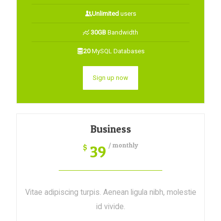
Unlimited
users
30GB
Bandwidth
20
MySQL Databases
Sign up now
Business
/ monthly
39
$
Vitae adipiscing turpis. Aenean ligula nibh, molestie
id vivide.