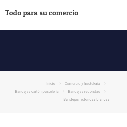
Todo para su comercio
Inicio
Comercio y hostelería
Bandejas cartón pastelería
Bandejas redondas
Bandejas redondas blancas