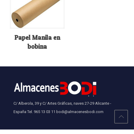
Papel Manila en
bobina
C/ Alberola, 39 y C/ Artes Gráficas, naves 27-29 Alicante -
España Tel. 965 13 03 11 bodi@almacenesbodi.com