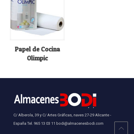
Papel de Cocina
Olimpic
C/ Alberola, 39 y C/ Artes Gráficas, naves 27-29 Alicante -
España Tel. 965 13 03 11 bodi@almacenesbodi.com