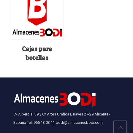
Cajas para
botellas
C/ Alberola, 39 y C/ Artes Gráficas, naves 27-29 Alicante -
España Tel. 965 13 03 11 bodi@almacenesbodi.com