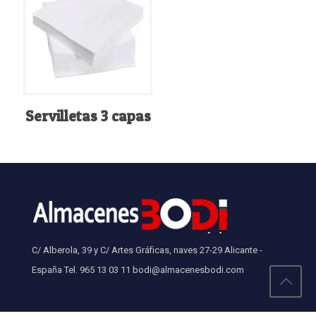
Servilletas 3 capas
C/ Alberola, 39 y C/ Artes Gráficas, naves 27-29 Alicante -
España Tel. 965 13 03 11 bodi@almacenesbodi.com