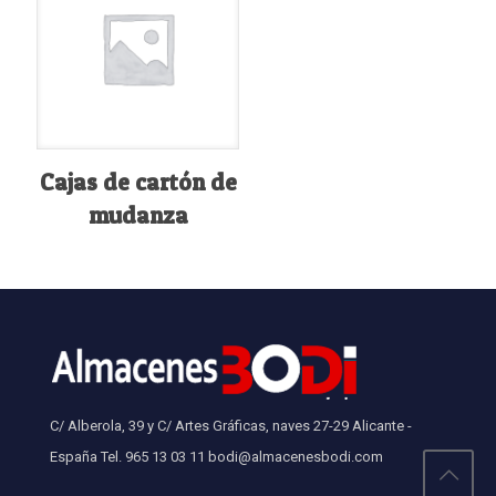
Cajas de cartón de
mudanza
C/ Alberola, 39 y C/ Artes Gráficas, naves 27-29 Alicante -
España Tel. 965 13 03 11 bodi@almacenesbodi.com