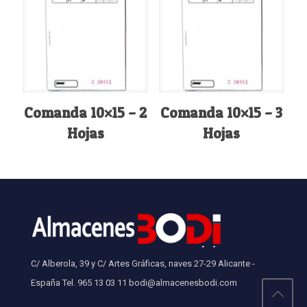
Comanda 10×15 – 2
Comanda 10×15 – 3
Hojas
Hojas
C/ Alberola, 39 y C/ Artes Gráficas, naves 27-29 Alicante -
España Tel. 965 13 03 11 bodi@almacenesbodi.com