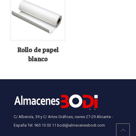
Rollo de papel
blanco
C/ Alberola, 39 y C/ Artes Gráficas, naves 27-29 Alicante -
España Tel. 965 13 03 11 bodi@almacenesbodi.com