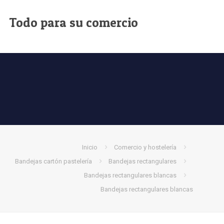
Todo para su comercio
Inicio
Comercio y hostelería
Bandejas cartón pastelería
Bandejas rectangulares
Bandejas rectangulares blancas
Bandejas rectangulares blancas