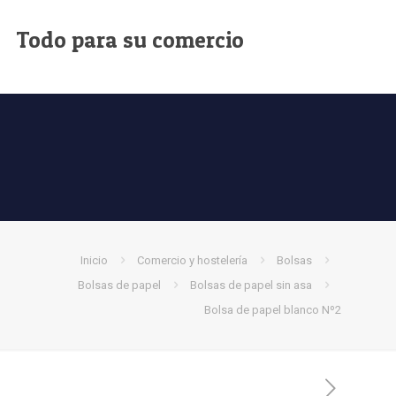
Todo para su comercio
Inicio
Comercio y hostelería
Bolsas
Bolsas de papel
Bolsas de papel sin asa
Bolsa de papel blanco Nº2