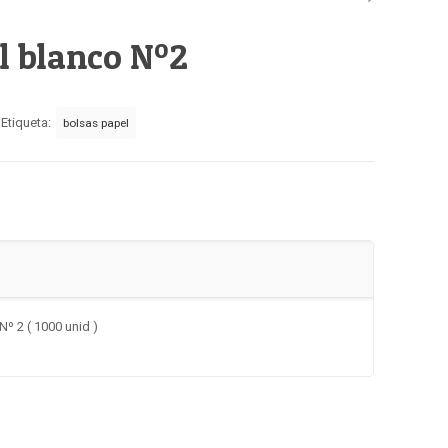
l blanco Nº2
Etiqueta:
bolsas papel
º 2 ( 1000 unid )